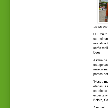
Crédito das
O Circuito
os melhore
modalidade
serão rea
Deus.
A ideia da
categorias
masculinas
pontos se
“Nossa mai
etapas. As
os atletas
expectativ
Belote, Co
A primeira