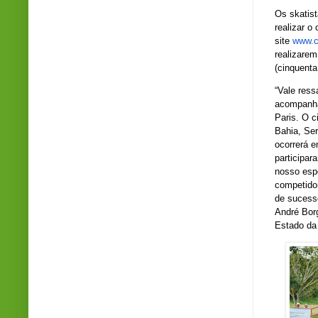
Os skatist
realizar o
site
www.c
realizarem
(cinquenta
“Vale ress
acompanha
Paris. O c
Bahia, Ser
ocorrerá e
participa
nosso esp
competidor
de sucess
André Bor
Estado da