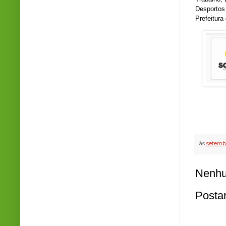
Desportos 
Prefeitura
às
setemb
Nenhu
Posta