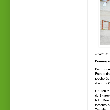
Crédito das
Premiaçã
Por ser u
Estado da
receberão 
diversos (
O Circuit
de Skateb
MTE Brasi
fomento d
Trabalho,