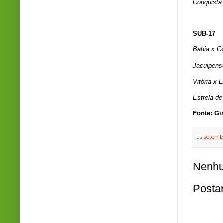
Conquista
SUB-17
Bahia x Ga
Jacuipens
Vitória x
Estrela d
Fonte: Gi
às
setemb
Nenhu
Posta