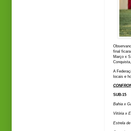
Observando
final fica
Março x S
Conquista
A Federaç
locais e h
CONFRON
SUB-15
Bahia x Ga
Vitória x
Estrela d