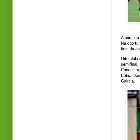
Foto
A primeira
Na oportun
final da c
Oito club
semifinal.
Conquista
Bahia, Ja
Galícia.