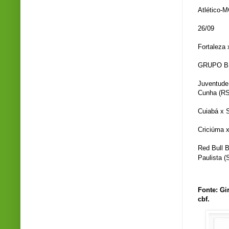
Atlético-M
26/09
Fortaleza 
GRUPO B
Juventude 
Cunha (RS
Cuiabá x 
Criciúma x
Red Bull B
Paulista (
Fonte: Gi
cbf.