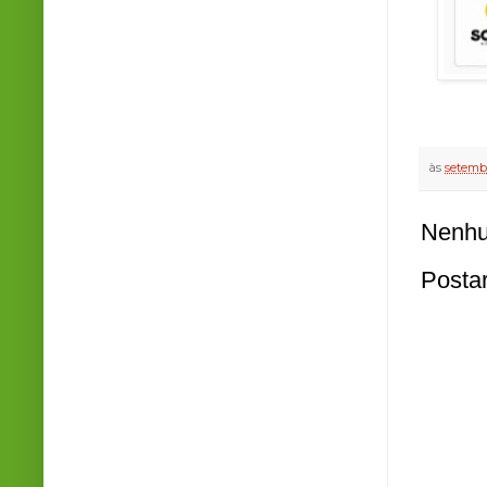
às
setembr
Nenhu
Posta