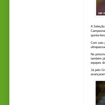
A Seleção 
Campeonat
quinta-fei
Com seis p
ultrapassa
No próximo
também já
equipes di
Já pelo G
avançaram