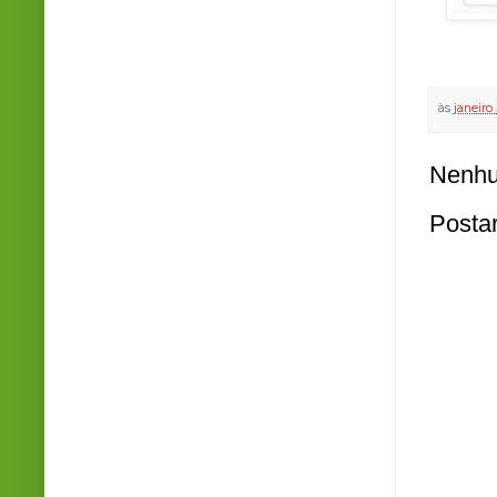
às
janeiro 
Nenhu
Posta