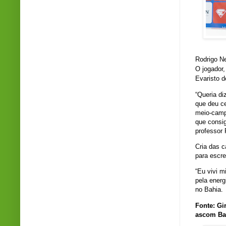
Rodrigo N
O jogador,
Evaristo d
“Queria di
que deu c
meio-campo
que consig
professor 
Cria das c
para escre
“Eu vivi m
pela energ
no Bahia.
Fonte: Gi
ascom Ba