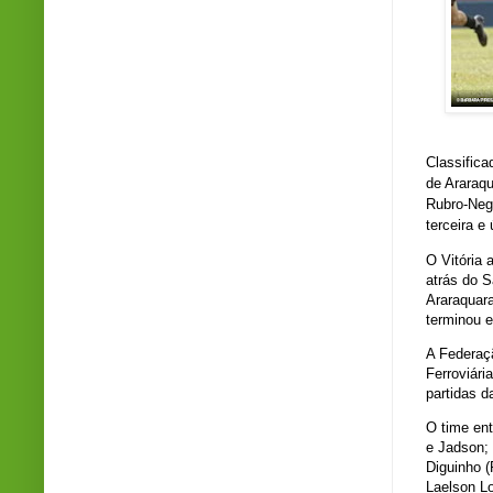
Classifica
de Araraq
Rubro-Negr
terceira e
O Vitória 
atrás do S
Araraquara
terminou 
A Federaçã
Ferroviári
partidas d
O time en
e Jadson; 
Diguinho (
Laelson L