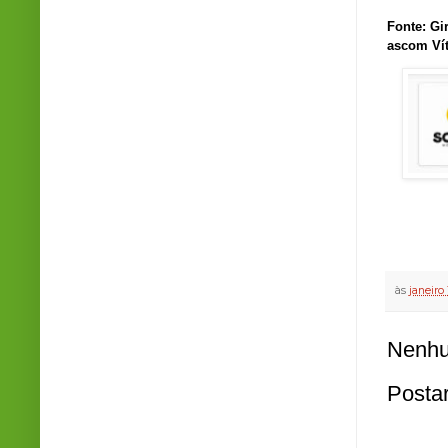
Fonte: Gi
ascom Vít
às
janeiro 
Nenhu
Posta