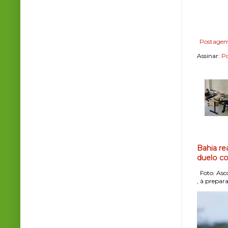
Postagem
Assinar:
Po
Bahia re
duelo co
Foto: Asco
, à prepara