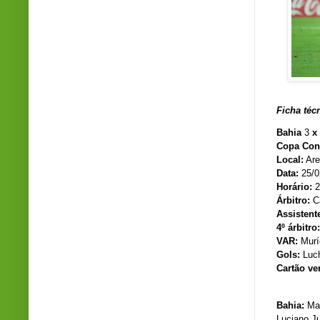
Ficha téc
Bahia
3
x
Copa Con
Local:
Are
Data:
25/0
Horário:
2
Árbitro:
C
Assistent
4º árbitro
VAR:
Murí
Gols:
Luc
Cartão ve
Bahia:
Mar
Luciano Ju