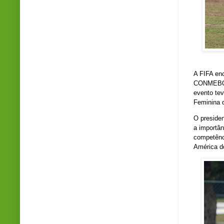
A FIFA enc
CONMEBOL,
evento te
Feminina d
O preside
a importân
competênci
América d