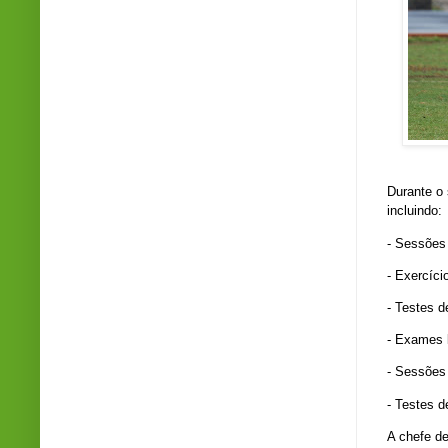
Durante o 
incluindo:
- Sessões 
- Exercíci
- Testes d
- Exames l
- Sessões 
- Testes d
A chefe de