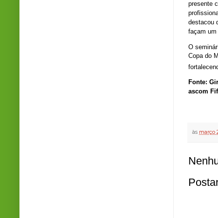
presente c
profission
destacou q
façam um t
O seminári
Copa do M
fortalecen
Fonte: Gi
ascom Fif
às
março 2
Nenhu
Posta