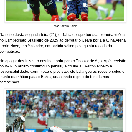
Foto: Ascom Bahia
Na noite desta segunda-feira (21), o Bahia conquistou sua primeira vitória
no Campeonato Brasileiro de 2025 ao derrotar o Ceará por 1 a 0, na Arena
Fonte Nova, em Salvador, em partida válida pela quinta rodada da
competição.
No apagar das luzes, o destino sorriu para o Tricolor de Aço. Após revisão
do VAR, o árbitro confirmou o pênalti, e coube a Everton Ribeiro a
responsabilidade. Com frieza e precisão, ele balançou as redes e selou o
triunfo dramático para o Bahia, arrancando o grito da torcida nos
acréscimos
.