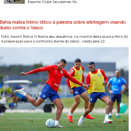
Esporte Clube Jacuipense, Fe...
Bahia realiza treino tático e palestra sobre arbitragem visando
duelo contra o Vasco
Foto: Ascom Bahia O Bahia deu sequência, na manhã desta quarta-feira (6)
, à preparação para o confronto diante do Vasco , válido pela 22...