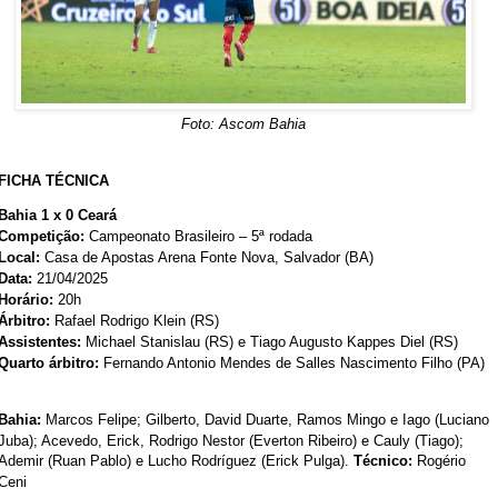
Foto: Ascom Bahia
FICHA TÉCNICA
Bahia 1 x 0 Ceará
Competição:
Campeonato Brasileiro – 5ª rodada
Local:
Casa de Apostas Arena Fonte Nova, Salvador (BA)
Data:
21/04/2025
Horário:
20h
Árbitro:
Rafael Rodrigo Klein (RS)
Assistentes:
Michael Stanislau (RS) e Tiago Augusto Kappes Diel (RS)
Quarto árbitro:
Fernando Antonio Mendes de Salles Nascimento Filho (PA)
Bahia:
Marcos Felipe; Gilberto, David Duarte, Ramos Mingo e Iago (Luciano
Juba); Acevedo, Erick, Rodrigo Nestor (Everton Ribeiro) e Cauly (Tiago);
Ademir (Ruan Pablo) e Lucho Rodríguez (Erick Pulga).
Técnico:
Rogério
Ceni