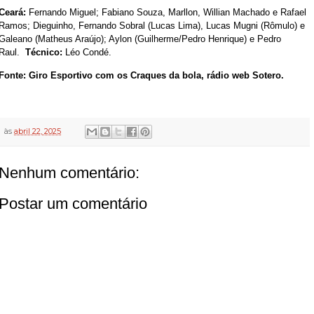
Ceará:
Fernando Miguel; Fabiano Souza, Marllon, Willian Machado e Rafael
Ramos; Dieguinho, Fernando Sobral (Lucas Lima), Lucas Mugni (Rômulo) e
Galeano (Matheus Araújo); Aylon (Guilherme/Pedro Henrique) e Pedro
Raul.
Técnico:
Léo Condé.
Fonte: Giro Esportivo com os Craques da bola, rádio web Sotero.
às
abril 22, 2025
Nenhum comentário:
Postar um comentário