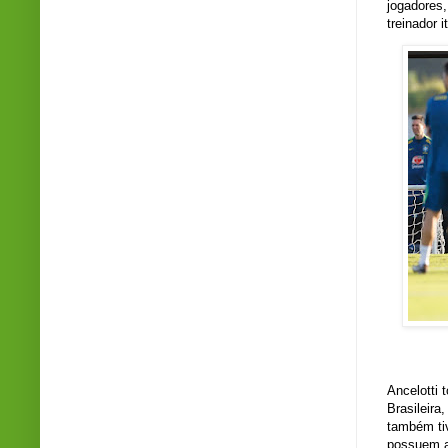
jogadores,
treinador i
Ancelotti 
Brasileira
também ti
possuem a