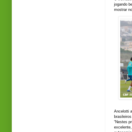
jogando be
mostrar no
Ancelotti 
brasileiro
“Nestes pr
excelente,