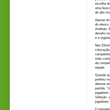
escolha do
uma busca
de alto ní
Apesar do 
do elenco
Andreas, E
desafio ser
e a organi
Nas Elimin
colocação,
campanha 
mais compe
da compet
equipe.
Quando que
preferiu m
alternar e
partida. “
jogadores 
Seleção: 
jogadores 
O treinado