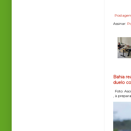
Postagem
Assinar:
Po
Bahia re
duelo co
Foto: Asco
, à prepara