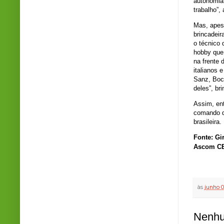
autonomia
trabalho”, 
Mas, apesa
brincadeir
o técnico 
hobby que 
na frente
italianos 
Sanz, Boc
deles”, br
Assim, ent
comando d
brasileira.
Fonte: Gi
Ascom CB
às
junho 0
Nenhu