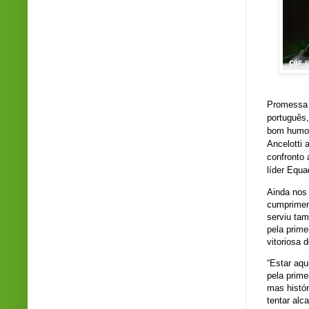
Promessa 
português,
bom humor 
Ancelotti 
confronto 
líder Equ
Ainda nos 
cumpriment
serviu ta
pela prim
vitoriosa 
“Estar aqu
pela prime
mas histór
tentar alc