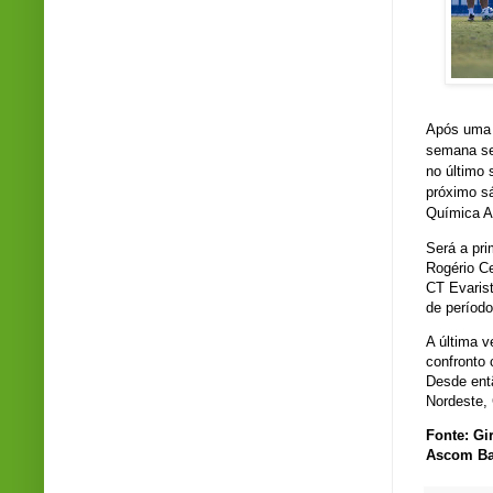
Após uma i
semana se
no último 
próximo sá
Química A
Será a pri
Rogério C
CT Evarist
de período
A última v
confronto 
Desde entã
Nordeste,
Fonte: Gi
Ascom Ba