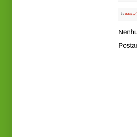
às
agosto 
Nenhu
Posta