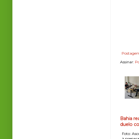
Postagem
Assinar:
Po
Bahia re
duelo co
Foto: Asco
, à prepara