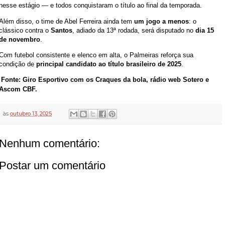
nesse estágio — e todos conquistaram o título ao final da temporada.
Além disso, o time de Abel Ferreira ainda tem
um jogo a menos
: o
clássico contra o
Santos
, adiado da 13ª rodada, será disputado no
dia 15
de novembro
.
Com futebol consistente e elenco em alta, o Palmeiras reforça sua
condição de
principal candidato ao título brasileiro de 2025
.
Fonte: Giro Esportivo com os Craques da bola, rádio web Sotero e
Ascom CBF.
às
outubro 13, 2025
Nenhum comentário:
Postar um comentário