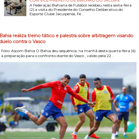
COM VICE-PREFEITO DE RIACHÃO DO JACUÍPE
A Federação Bahiana de Futebol recebeu nesta sexta-feira
(2) a visita do Presidente do Conselho Deliberativo do
Esporte Clube Jacuipense, Fe...
Bahia realiza treino tático e palestra sobre arbitragem visando
duelo contra o Vasco
Foto: Ascom Bahia O Bahia deu sequência, na manhã desta quarta-feira (6)
, à preparação para o confronto diante do Vasco , válido pela 22...