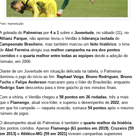
Foto: reprodução
A goleada do
Palmeiras
por
4 a 1
sobre o
Juventude
, no sábado (11), no
Allianz Parque
, não apenas levou o Verdão à
liderança isolada
do
Campeonato Brasileiro
, mas também marcou um
feito histórico
: o time
de
Abel Ferreira
atingiu sua
melhor campanha na era dos pontos
corridos
e a
quarta melhor entre todas as equipes
desde a adoção do
formato, em 2006.
Diante de um Juventude em situação delicada na tabela, o Palmeiras
dominou o jogo do início ao fim.
Raphael Veiga
,
Bruno Rodrigues
,
Bruno
Fuchs
e
Felipe Anderson
marcaram para o líder do Brasileirão, enquanto
Rodrigo Sam
descontou para o time gaúcho já nos minutos finais.
Com a vitória, o Verdão chegou a
58 pontos em 26 rodadas
, três a mais
que o
Flamengo
, atual vice-líder, e superou o desempenho de
2022
, ano
em que foi campeão — naquela ocasião, somava
54 pontos
após o mesmo
número de jogos.
O desempenho atual do Palmeiras é também o
quarto melhor da história
dos pontos corridos. Apenas
Flamengo (61 pontos em 2019)
,
Cruzeiro (59
em 2013)
e
Atlético-MG (59 em 2021)
tiveram campanhas superiores