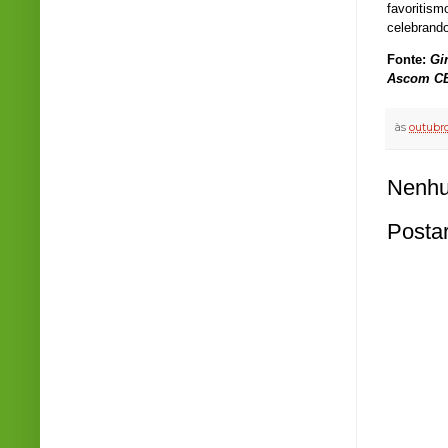
favoritism
celebrando
Fonte:
Gi
Ascom C
às
outubro
Nenhu
Posta