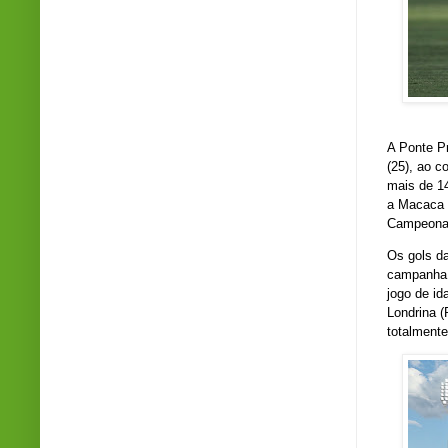
A
Ponte P
(25), ao c
mais de
1
a
Macaca
Campeonat
Os gols d
campanha 
jogo de id
Londrina 
totalmente