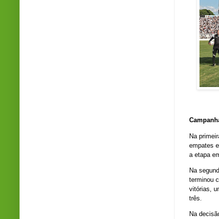
Campanha
Na
primeir
empates e
a etapa 
Na
segund
terminou
vitórias, 
três
.
Na
decisã