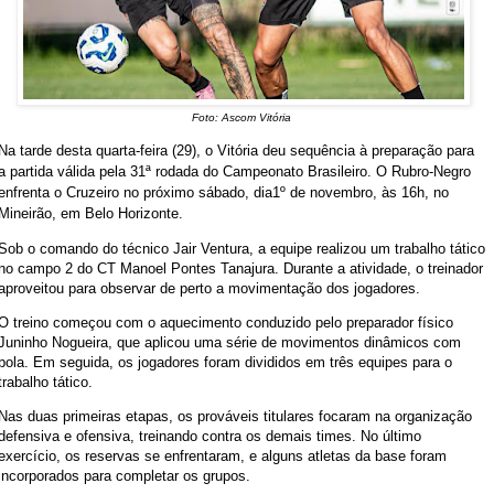
Foto: Ascom Vitória
Na tarde desta quarta-feira (29), o Vitória deu sequência à preparação para
a partida válida pela 31ª rodada do Campeonato Brasileiro. O Rubro-Negro
enfrenta o Cruzeiro no próximo sábado, dia1º de novembro, às 16h, no
Mineirão, em Belo Horizonte.
Sob o comando do técnico Jair Ventura, a equipe realizou um trabalho tático
no campo 2 do CT Manoel Pontes Tanajura. Durante a atividade, o treinador
aproveitou para observar de perto a movimentação dos jogadores.
O treino começou com o aquecimento conduzido pelo preparador físico
Juninho Nogueira, que aplicou uma série de movimentos dinâmicos com
bola. Em seguida, os jogadores foram divididos em três equipes para o
trabalho tático.
Nas duas primeiras etapas, os prováveis titulares focaram na organização
defensiva e ofensiva, treinando contra os demais times. No último
exercício, os reservas se enfrentaram, e alguns atletas da base foram
incorporados para completar os grupos.