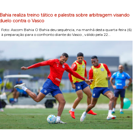
Bahia realiza treino tático e palestra sobre arbitragem visando
duelo contra o Vasco
Foto: Ascom Bahia O Bahia deu sequência, na manhã desta quarta-feira (6)
, à preparação para o confronto diante do Vasco , válido pela 22...