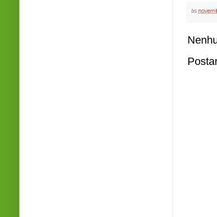
às
novembr
Nenhu
Posta