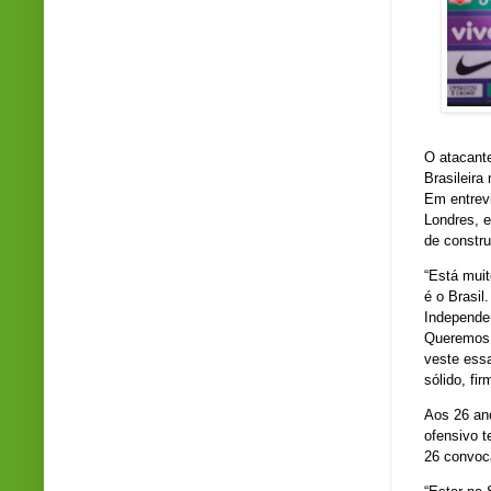
O atacant
Brasileira
Em entrevi
Londres, e
de constru
“Está muit
é o Brasil
Independe
Queremos 
veste ess
sólido, fi
Aos 26 an
ofensivo t
26 convoc