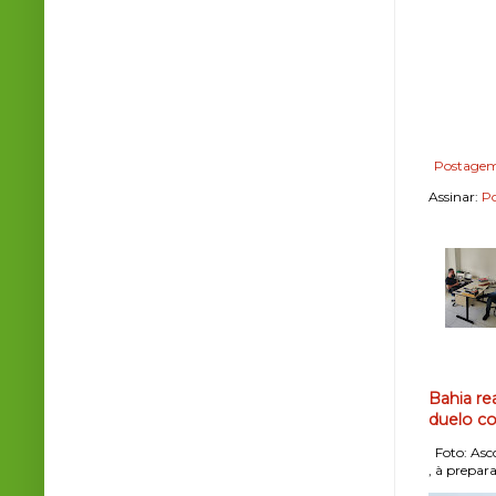
Postagem
Assinar:
Po
Bahia re
duelo co
Foto: Asco
, à prepara