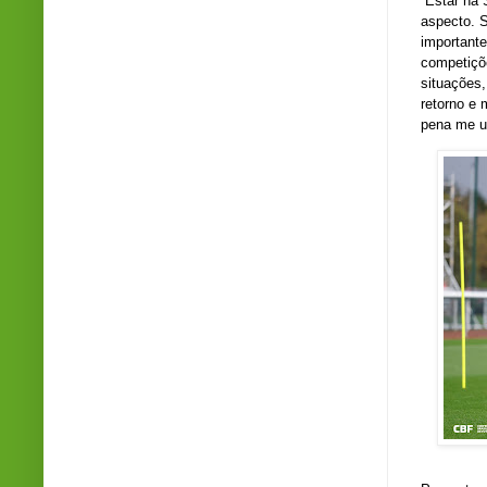
“Estar na
aspecto. S
important
competiçõe
situações,
retorno e 
pena me us