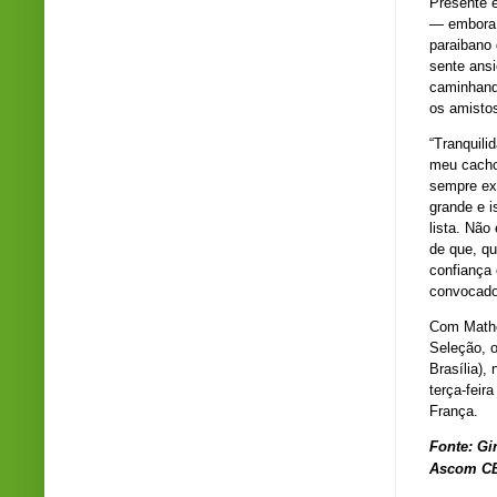
Presente 
— embora t
paraibano
sente ansi
caminhand
os amistos
“Tranquil
meu cacho
sempre ex
grande e 
lista. Não
de que, qu
confiança 
convocado
Com Mathe
Seleção, o
Brasília),
terça-feir
França.
Fonte: Gi
Ascom CB