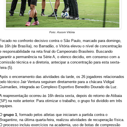
Foto: Ascom Vitória
Focado no confronto decisivo contra o São Paulo, marcado para domingo,
às 16h (de Brasília), no Barradão, o Vitória elevou o nível de concentração
e responsabilidade na reta final do Campeonato Brasileiro. Buscando
garantir a permanência na Série A, o elenco decidiu, em consenso com a
comissão técnica e a diretoria, antecipar a concentração para esta sexta-
feira (5).
Após o encerramento das atividades da tarde, os 26 jogadores relacionados
pelo técnico Jair Ventura seguiram diretamente para a chácara Vidigal
Guimarães, integrada ao Complexo Esportivo Benedito Dourado da Luz.
A reapresentação ocorreu às 16h desta sexta, depois do retorno de Atibaia
(SP) na noite anterior. Para otimizar o trabalho, o grupo foi dividido em três
equipes.
O
grupo 1
, formado pelos atletas que iniciaram a partida contra o
Bragantino, na última quarta-feira, realizou atividades de recuperação física.
O processo incluiu exercícios na academia, uso de botas de compressão