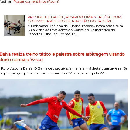
Assinar:
Postar comentários (Atom)
PRESIDENTE DA FBF; RICARDO LIMA SE REÚNE COM
COM VICE-PREFEITO DE RIACHÃO DO JACUÍPE
A Federação Bahiana de Futebol recebeu nesta sexta-feira
(2) a visita do Presidente do Conselho Deliberativo do
Esporte Clube Jacuipense, Fe...
Bahia realiza treino tático e palestra sobre arbitragem visando
duelo contra o Vasco
Foto: Ascom Bahia O Bahia deu sequência, na manhã desta quarta-feira (6)
, à preparação para o confronto diante do Vasco , válido pela 22...