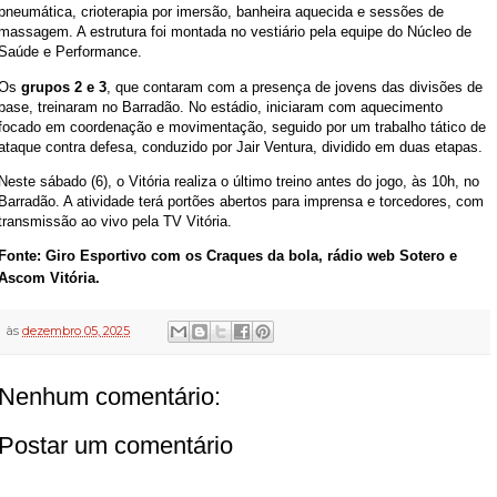
pneumática, crioterapia por imersão, banheira aquecida e sessões de
massagem. A estrutura foi montada no vestiário pela equipe do Núcleo de
Saúde e Performance.
Os
grupos 2 e 3
, que contaram com a presença de jovens das divisões de
base, treinaram no Barradão. No estádio, iniciaram com aquecimento
focado em coordenação e movimentação, seguido por um trabalho tático de
ataque contra defesa, conduzido por Jair Ventura, dividido em duas etapas.
Neste sábado (6), o Vitória realiza o último treino antes do jogo, às 10h, no
Barradão. A atividade terá portões abertos para imprensa e torcedores, com
transmissão ao vivo pela TV Vitória.
Fonte: Giro Esportivo com os Craques da bola, rádio web Sotero e
Ascom Vitória.
às
dezembro 05, 2025
Nenhum comentário:
Postar um comentário