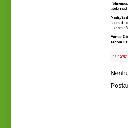
Palmeiras.
título inéd
A edição 
agora disp
competiçõ
Fonte: Gi
ascom CB
às
janeiro
Nenhu
Posta