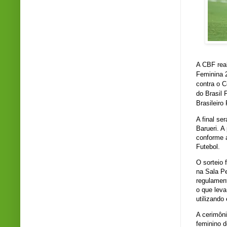
A CBF rea
Feminina 
contra o C
do Brasil
Brasileiro
A final se
Barueri. A
conforme a
Futebol.
O sorteio 
na Sala Pe
regulament
o que leva
utilizando
A cerimôni
feminino d