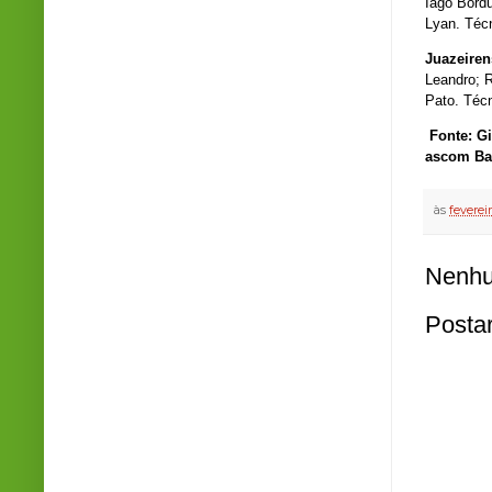
Iago Bordu
Lyan. Técn
Juazeiren
Leandro; R
Pato. Técn
Fonte: G
ascom Ba
às
feverei
Nenhu
Posta