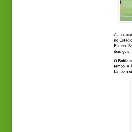
A Juazeir
no Estádi
Baiano. S
dois gols
O
Bahia a
tempo. A 
também em