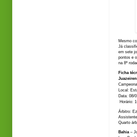
Mesmo com 
Já classi
em sete jo
pontos e 
na 8ª roda
Ficha téc
Juazeiren
Campeonat
Local: Est
Data: 08/
Hor
á
rio: 
Árbitro: E
Assistente
Quarto árb
Bahia
– Jo