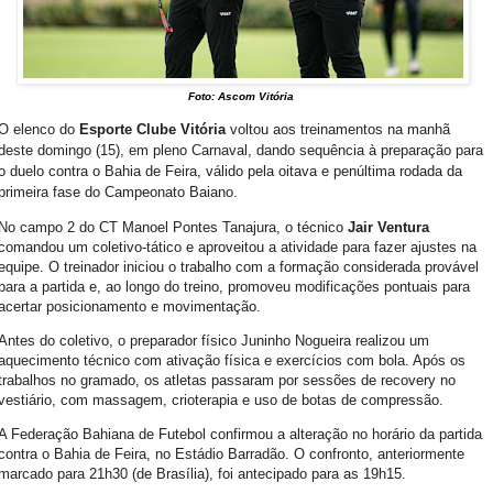
Foto: Ascom Vitória
O elenco do
Esporte Clube Vitória
voltou aos treinamentos na manhã
deste domingo (15), em pleno Carnaval, dando sequência à preparação para
o duelo contra o Bahia de Feira, válido pela oitava e penúltima rodada da
primeira fase do Campeonato Baiano.
No campo 2 do CT Manoel Pontes Tanajura, o técnico
Jair Ventura
comandou um coletivo-tático e aproveitou a atividade para fazer ajustes na
equipe. O treinador iniciou o trabalho com a formação considerada provável
para a partida e, ao longo do treino, promoveu modificações pontuais para
acertar posicionamento e movimentação.
Antes do coletivo, o preparador físico Juninho Nogueira realizou um
aquecimento técnico com ativação física e exercícios com bola. Após os
trabalhos no gramado, os atletas passaram por sessões de recovery no
vestiário, com massagem, crioterapia e uso de botas de compressão.
A Federação Bahiana de Futebol confirmou a alteração no horário da partida
contra o Bahia de Feira, no Estádio Barradão. O confronto, anteriormente
marcado para 21h30 (de Brasília), foi antecipado para as 19h15.