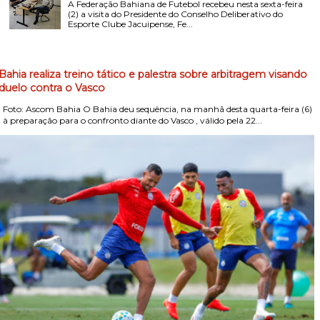
A Federação Bahiana de Futebol recebeu nesta sexta-feira
(2) a visita do Presidente do Conselho Deliberativo do
Esporte Clube Jacuipense, Fe...
Bahia realiza treino tático e palestra sobre arbitragem visando
duelo contra o Vasco
Foto: Ascom Bahia O Bahia deu sequência, na manhã desta quarta-feira (6)
, à preparação para o confronto diante do Vasco , válido pela 22...