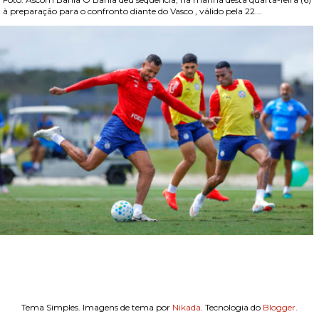
, à preparação para o confronto diante do Vasco , válido pela 22...
Tema Simples. Imagens de tema por
Nikada
. Tecnologia do
Blogger
.