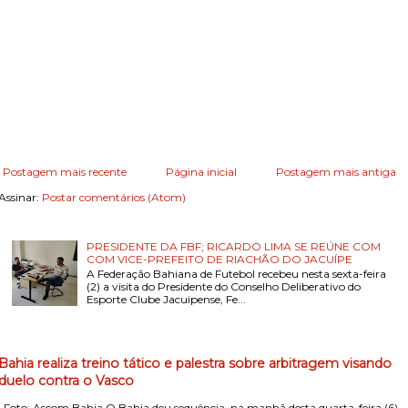
Postagem mais recente
Página inicial
Postagem mais antiga
Assinar:
Postar comentários (Atom)
PRESIDENTE DA FBF; RICARDO LIMA SE REÚNE COM
COM VICE-PREFEITO DE RIACHÃO DO JACUÍPE
A Federação Bahiana de Futebol recebeu nesta sexta-feira
(2) a visita do Presidente do Conselho Deliberativo do
Esporte Clube Jacuipense, Fe...
Bahia realiza treino tático e palestra sobre arbitragem visando
duelo contra o Vasco
Foto: Ascom Bahia O Bahia deu sequência, na manhã desta quarta-feira (6)