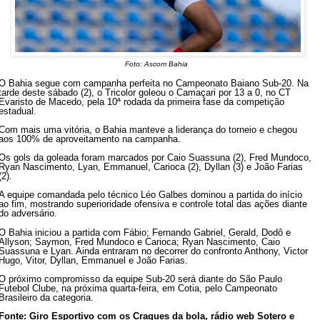
Foto: Ascom Bahia
O Bahia segue com campanha perfeita no Campeonato Baiano Sub-20. Na
tarde deste sábado (2), o Tricolor goleou o Camaçari por 13 a 0, no CT
Evaristo de Macedo, pela 10ª rodada da primeira fase da competição
estadual.
Com mais uma vitória, o Bahia manteve a liderança do torneio e chegou
aos 100% de aproveitamento na campanha.
Os gols da goleada foram marcados por Caio Suassuna (2), Fred Mundoco,
Ryan Nascimento, Lyan, Emmanuel, Carioca (2), Dyllan (3) e João Farias
(2).
A equipe comandada pelo técnico Léo Galbes dominou a partida do início
ao fim, mostrando superioridade ofensiva e controle total das ações diante
do adversário.
O Bahia iniciou a partida com Fábio; Fernando Gabriel, Gerald, Dodô e
Allyson; Saymon, Fred Mundoco e Carioca; Ryan Nascimento, Caio
Suassuna e Lyan. Ainda entraram no decorrer do confronto Anthony, Victor
Hugo, Vitor, Dyllan, Emmanuel e João Farias.
O próximo compromisso da equipe Sub-20 será diante do São Paulo
Futebol Clube, na próxima quarta-feira, em Cotia, pelo Campeonato
Brasileiro da categoria.
Fonte: Giro Esportivo com os Craques da bola, rádio web Sotero e