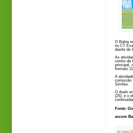
O Bahia re
no CT Eva
diante do 
As ativid
centro de 
principal,
formato 11
A atividad
comissão 
Simões.
O duelo en
(25), e o 
continuida
Fonte: Gi
ascom Ba
às
maio 20