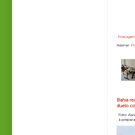
Postagem
Assinar:
Po
Bahia re
duelo co
Foto: Asco
, à prepara