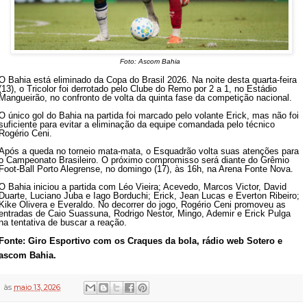
Foto: Ascom Bahia
O Bahia está eliminado da Copa do Brasil 2026. Na noite desta quarta-feira
(13), o Tricolor foi derrotado pelo Clube do Remo por 2 a 1, no Estádio
Mangueirão, no confronto de volta da quinta fase da competição nacional.
O único gol do Bahia na partida foi marcado pelo volante Erick, mas não foi
suficiente para evitar a eliminação da equipe comandada pelo técnico
Rogério Ceni.
Após a queda no torneio mata-mata, o Esquadrão volta suas atenções para
o Campeonato Brasileiro. O próximo compromisso será diante do Grêmio
Foot-Ball Porto Alegrense, no domingo (17), às 16h, na Arena Fonte Nova.
O Bahia iniciou a partida com Léo Vieira; Acevedo, Marcos Victor, David
Duarte, Luciano Juba e Iago Borduchi; Erick, Jean Lucas e Everton Ribeiro;
Kike Olivera e Everaldo. No decorrer do jogo, Rogério Ceni promoveu as
entradas de Caio Suassuna, Rodrigo Nestor, Mingo, Ademir e Erick Pulga
na tentativa de buscar a reação.
Fonte: Giro Esportivo com os Craques da bola, rádio web Sotero e
ascom Bahia.
às
maio 13, 2026