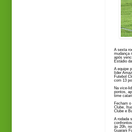
A sexta r
mudança n
após vence
Estádio d
A equipe p
líder Amaz
Futebol Cl
com 13 po
Na vice-l
pontos, ap
time catar
Fecham o 
Clube, Itu
Clube e Ba
A rodada s
confrontos
às 20h, no
Guarani Fu