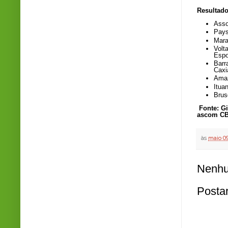
Resultado
Asso
Pays
Mara
Volt
Espo
Barr
Caxi
Amaz
Itua
Brus
Fonte: G
ascom CB
às
maio 09
Nenhu
Posta