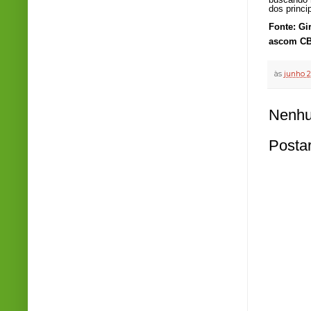
dos princi
Fonte: Gi
ascom CB
às
junho 2
Nenhu
Posta