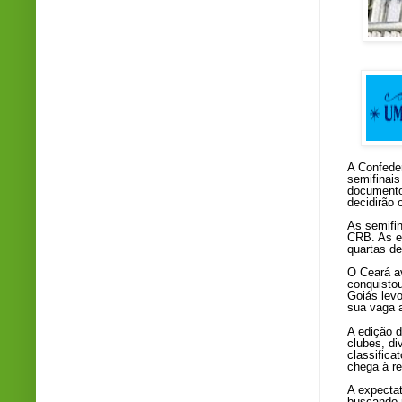
A Confeder
semifinais
documento 
decidirão 
As semifin
CRB. As e
quartas de
O Ceará av
conquistou
Goiás levo
sua vaga a
A edição 
clubes, di
classifica
chega à re
A expectat
buscando 