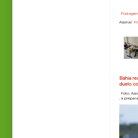
Postagem
Assinar:
Po
Bahia re
duelo co
Foto: Asco
, à prepara