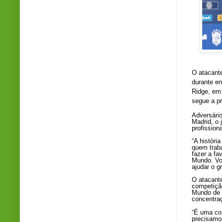
O atacante
durante en
Ridge, em
segue a p
Adversário
Madrid, o 
profission
“A históri
quem trab
fazer a fa
Mundo. Vo
ajudar o g
O atacant
competiçã
Mundo de 2
concentraç
“É uma co
precisamos