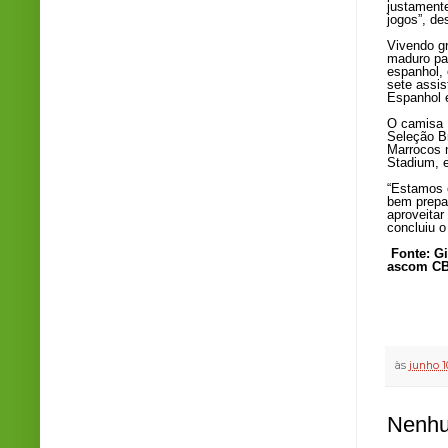
justament
jogos”, de
Vivendo g
maduro pa
espanhol, 
sete assis
Espanhol 
O camisa 
Seleção Br
Marrocos n
Stadium, 
“Estamos 
bem prepar
aproveitar
concluiu o
Fonte: G
ascom CB
às
junho 1
Nenhu