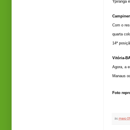
Ypiranga 
Campinen
Com o res
quarta co
14ª posiçã
Vitória-B
Agora, a e
Manaus oc
Foto rep
às
maio 01