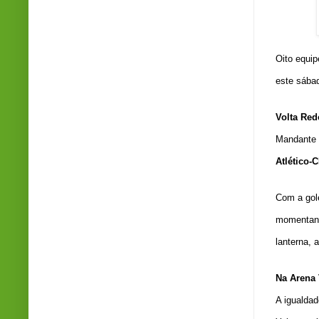
Oito equip
este sábad
Volta Red
Mandante d
Atlético-
Com a gol
momentane
lanterna, 
Na Arena 
A igualda