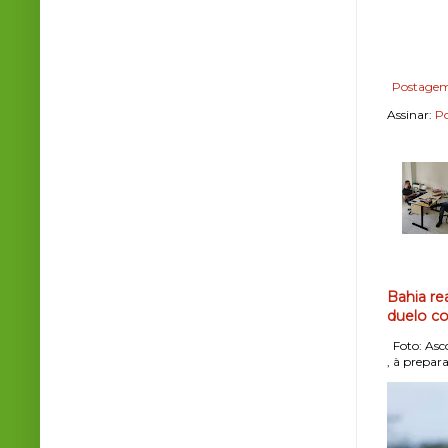
Postagem
Assinar:
Po
Bahia re
duelo co
Foto: Asco
, à prepara