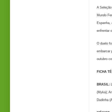
A Seleção 
Mundo Fem
Espanha, 
enfrentar 
O duelo fo
embarcar p
outubro co
FICHA T
BRASIL:
(Myka); An
Dudinha (