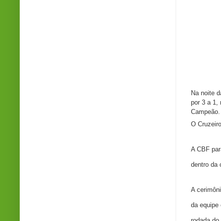
Na noite d
por 3 a 1
Campeão
O Cruzeir
A CBF par
dentro da
A cerimôni
da equipe
rodada do 