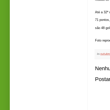
Até a 32ª 
71 pontos
são 48 go
Foto repr
às
outubro
Nenhu
Posta