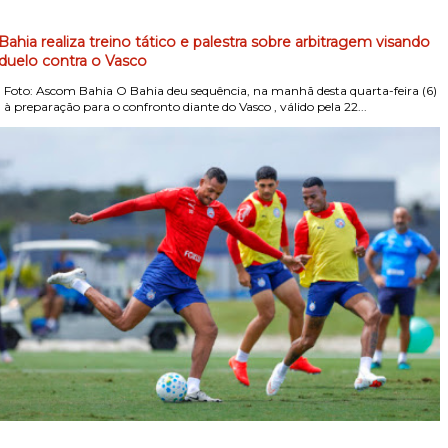
Bahia realiza treino tático e palestra sobre arbitragem visando
duelo contra o Vasco
Foto: Ascom Bahia O Bahia deu sequência, na manhã desta quarta-feira (6)
, à preparação para o confronto diante do Vasco , válido pela 22...