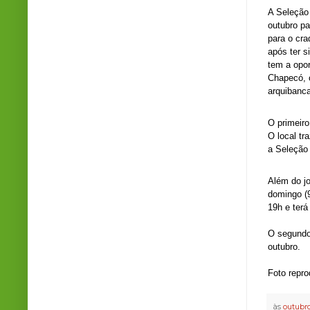
A Seleção 
outubro p
para o cra
após ter s
tem a opo
Chapecó, o
arquibanc
O primeiro
O local tr
a Seleção 
Além do jo
domingo (9
19h e terá
O segundo
outubro.
Foto repr
às
outubro