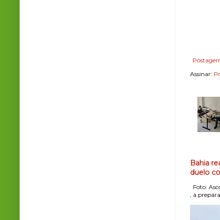
Postagem
Assinar:
Po
Bahia re
duelo co
Foto: Asco
, à prepara