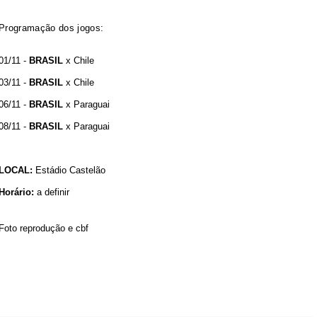
Programação dos jogos:
01/11 -
BRASIL
x Chile
03/11 -
BRASIL
x Chile
06/11 -
BRASIL
x Paraguai
08/11 -
BRASIL
x Paraguai
LOCAL:
Estádio Castelão
Horário:
a definir
Foto reprodução e cbf