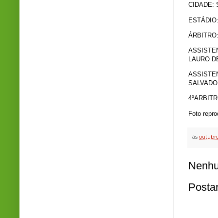
CIDADE:
ESTÁDIO
ÁRBITRO
ASSISTEN
LAURO D
ASSISTEN
SALVAD
4ºARBIT
Foto repr
às
outubro
Nenhu
Posta