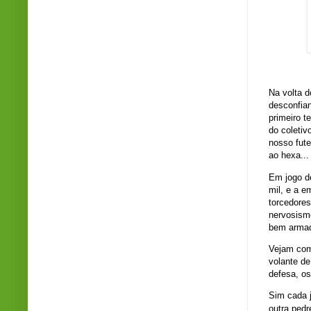
Cr
Na volta d
desconfian
primeiro t
do coletiv
nosso fute
ao hexa...
Em jogo de
mil, e a 
torcedores
nervosism
bem arma
Vejam com
volante de
defesa, os
Sim cada j
outra pedr