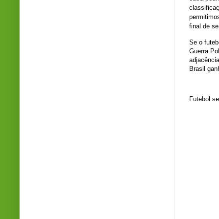
classifica
permitimo
final de 
Se o fute
Guerra Pol
adjacênci
Brasil gan
Futebol se