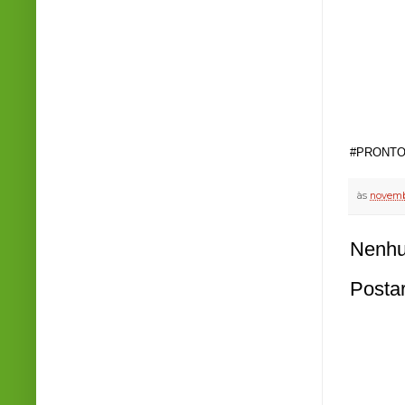
#PRONTO
às
novemb
Nenhu
Posta