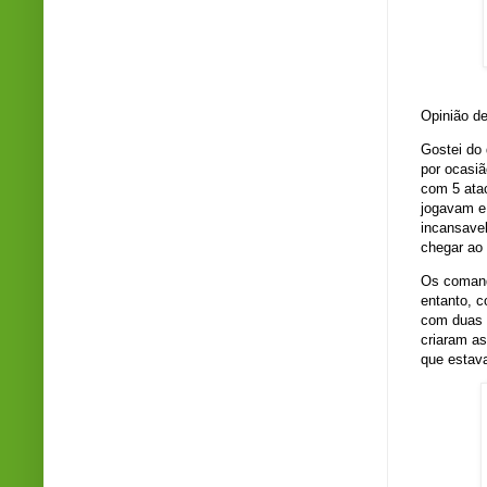
Cr
Opinião de
Gostei do 
por ocasi
com 5 ata
jogavam e
incansave
chegar ao 
Os comand
entanto, c
com duas 
criaram a
que estav