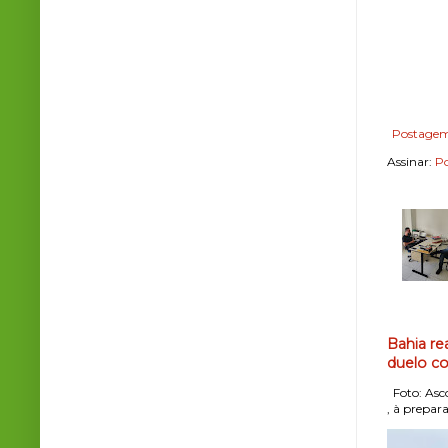
Postagem
Assinar:
Po
Bahia re
duelo co
Foto: Asco
, à prepara