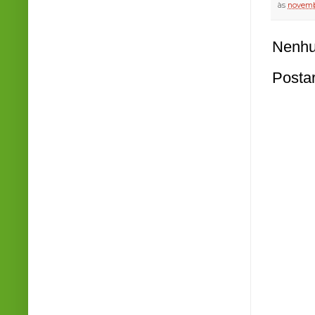
às
novemb
Nenhu
Posta