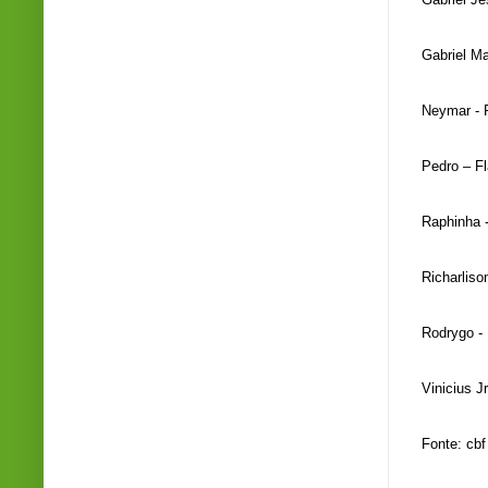
Gabriel Ma
Neymar - 
Pedro – F
Raphinha 
Richarliso
Rodrygo -
Vinicius J
Fonte: cbf