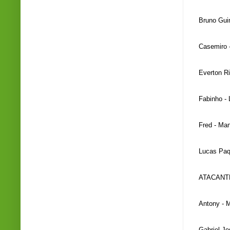
Bruno Gui
Casemiro 
Everton R
Fabinho - 
Fred - Man
Lucas Paq
ATACANT
Antony - 
Gabriel Je