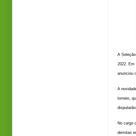
A
Seleção 
2022
. Em 
anunciou o
A novidad
torneio, q
disputarão
No cargo d
derrotas 