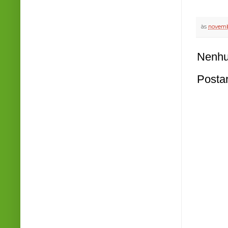
às
novemb
Nenhu
Posta