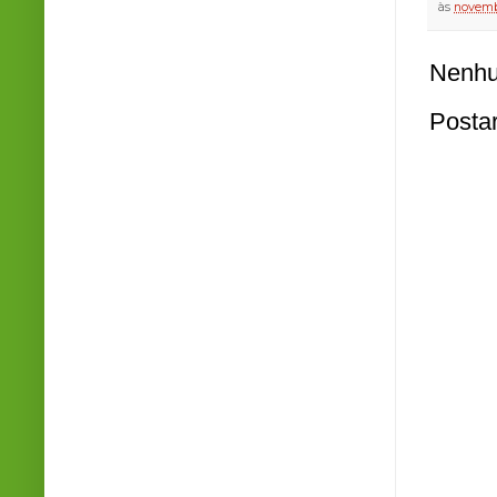
às
novemb
Nenhu
Posta