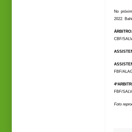
No próxim
2022. Bahi
ÁRBITRO
CBF/SAL
ASSISTE
ASSIST
FBF/ALA
4ºARBITR
FBF/SAL
Foto repr