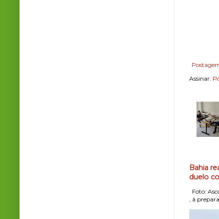
Postagem
Assinar:
Po
Bahia re
duelo co
Foto: Asco
, à prepara