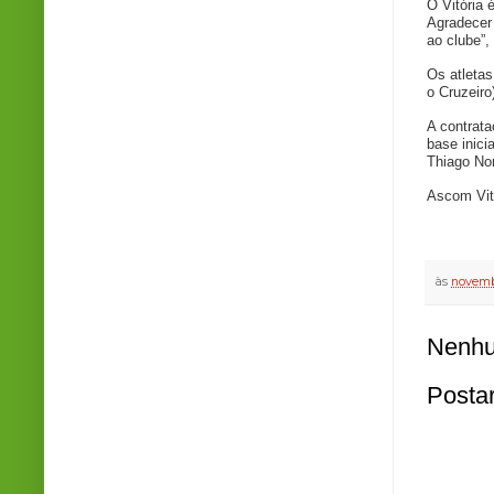
O Vitória 
Agradecer
ao clube”,
Os atletas
o Cruzeiro
A contrata
base inici
Thiago No
Ascom Vit
às
novemb
Nenhu
Posta