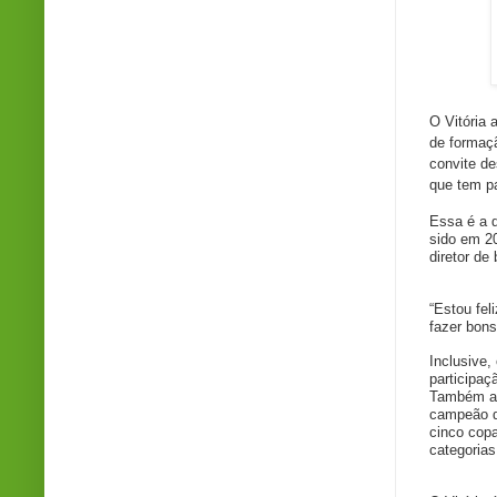
O Vitória 
de formaçã
convite de
que tem p
Essa é a q
sido em 20
diretor de
“Estou fel
fazer bons
Inclusive,
participaç
Também a q
campeão d
cinco cop
categoria