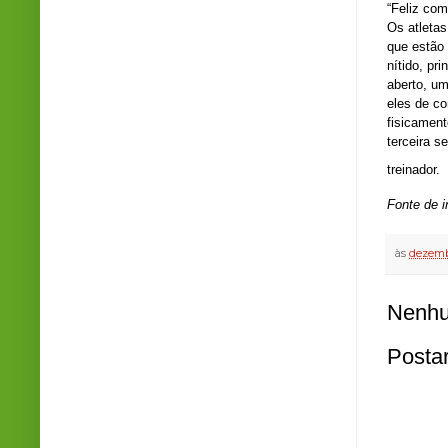
“Feliz co
Os atleta
que estão
nítido, pr
aberto, um
eles de c
fisicament
terceira s
treinador.
Fonte de 
às
dezemb
Nenhu
Posta