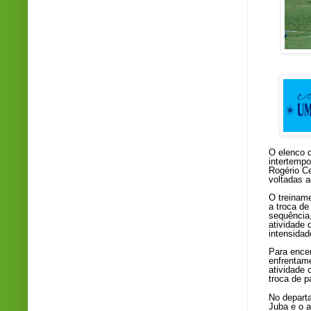
O elenco d
intertemp
Rogério Ce
voltadas a
O treinam
a troca d
sequência
atividade 
intensidad
Para ence
enfrentame
atividade 
troca de p
No departa
Juba e o 