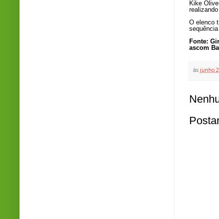
Kike Olive
realizando
O elenco t
sequência
Fonte: Gi
ascom Ba
às
junho 2
Nenhu
Posta