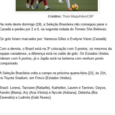
Créditos:
Thais Magalhães/CBF
Na noite deste domingo (19), a Seleção Brasileira não conseguiu parar o
Canadá e perdeu por 2 a 0, na segunda rodada do Torneio She Believes.
Os gols foram marcados por: Vanessa Gilles e Evelyne Viens (Canadá).
Com a derrota, o Brasil está na 3ª colocação com 3 pontos, os mesmos da
equipe canadense, a diferença está no saldo de gols. Os Estados Unidos
lideram com 6 pontos, já o Japão está na lanterna com nenhum ponto
conquistado.
A Seleção Brasileira volta a campo na próxima quarta-feira (22), às 21h,
no Toyota Stadium, em Frisco (Estados Unidos).
Brasil: Lorena, Tarciane (Rafaelle), Kathellen, Lauren e Tamires; Geyse,
Kerolin (Marta), Ary (Ana Vitória) e Nycole (Adriana), Debinha (Bia
Zaneratto) e Ludmila (Gabi Nunes).