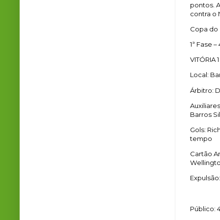
pontos. A
contra o
Copa do
1ª Fase –
VITÓRIA 1
Local: Ba
Árbitro: 
Auxiliare
Barros Si
Gols: Ric
tempo
Cartão Am
Wellingt
Expulsão:
Público: 