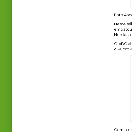
Foto Asc
Neste sáb
empatou 
Nordeste
O ABC ab
o Rubro-
Com o em