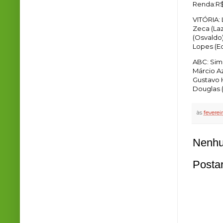
Renda:R$
VITÓRIA: 
Zeca (La
(Osvaldo)
Lopes (E
ABC: Sim
Márcio Az
Gustavo 
Douglas (
às
fevereir
Nenhu
Posta