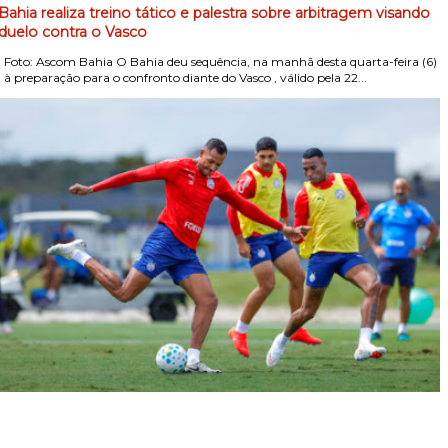
Bahia realiza treino tático e palestra sobre arbitragem visando
duelo contra o Vasco
Foto: Ascom Bahia O Bahia deu sequência, na manhã desta quarta-feira (6)
, à preparação para o confronto diante do Vasco , válido pela 22...