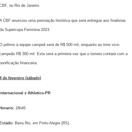
CBF, no Rio de Janeiro.
A CBF anunciou uma premiação histórica que será entregue aos finalistas
da Supercopa Feminina 2023.
O prêmio à equipe campeã será de R$ 500 mil, enquanto ao time vice-
campeão R$ 300 mil. Esta será a primeira vez que o torneio contará com a
bonificação financeira.
4 de fevereiro (sábado)
Internacional x Athletico-PR
Horario:
18h45
Estádio:
Beira Rio, em Porto Alegre (RS).