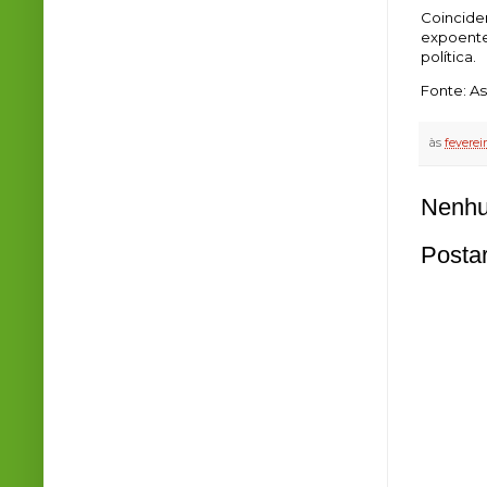
Coincide
expoente
política.
Fonte: A
às
feverei
Nenhu
Posta