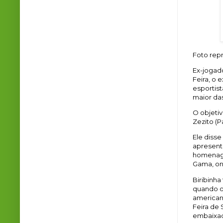
Foto re
Ex-jogado
Feira, o 
esportis
maior da
O objeti
Zezito (P
Ele diss
apresent
homenage
Gama, on
Biribinha
quando o 
american
Feira de
embaixad