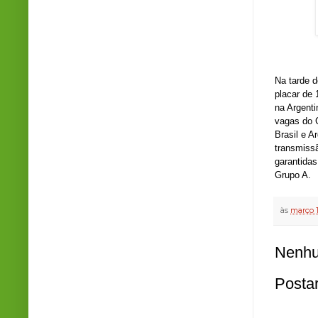
Crédi
Na tarde d
placar de 
na Argenti
vagas do G
Brasil e A
transmissã
garantidas
Grupo A.
às
março 1
Nenhu
Posta