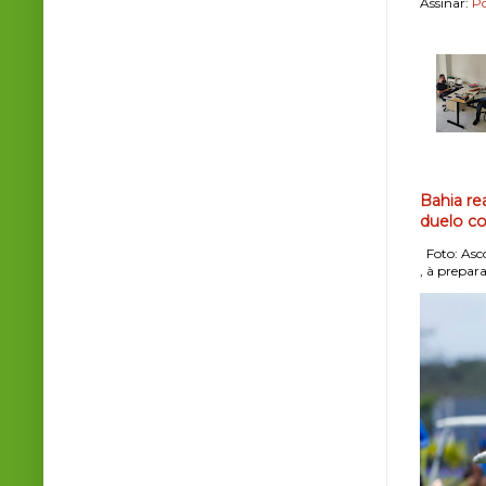
Assinar:
Po
Bahia re
duelo co
Foto: Asco
, à prepara