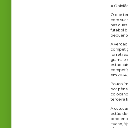
A Opiniã
O que te
com suas
nas duas
futebol 
pequenos
A verdad
competiç
foi retir
grama e n
estaduai
competiçõ
em 2024, 
Pouco im
por pênal
colocand
terceira 
A cutucad
estão de
pequenos
Ituano, Y