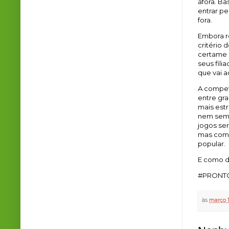
afora. Ba
entrar p
fora.
Embora r
critério 
certame 
seus filia
que vai a
A compet
entre gra
mais est
nem sempr
jogos se
mas como
popular.
E como di
#PRONTO
às
março 1