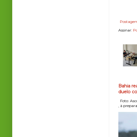
Postagem
Assinar:
Po
Bahia re
duelo co
Foto: Asco
, à prepara