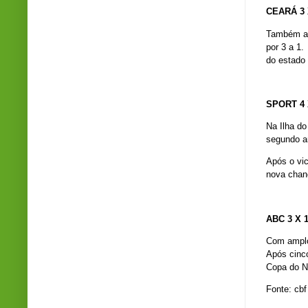
CEARÁ 3 
Também at
por 3 a 1.
do estado 
SPORT 4 
Na Ilha do
segundo a
Após o vi
nova chanc
ABC 3 X 
Com amplo 
Após cinco
Copa do N
Fonte: cbf