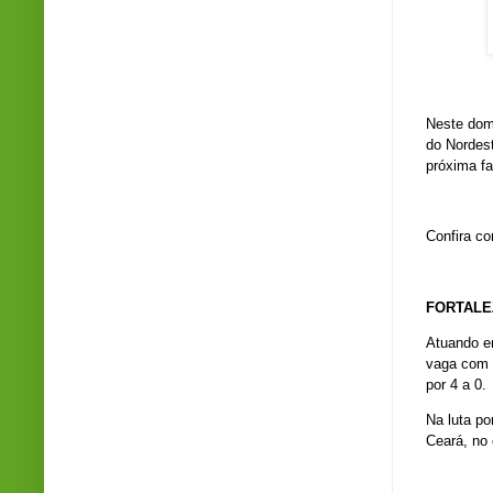
Cr
Neste domi
do Nordes
próxima fa
Confira co
FORTALE
Atuando e
vaga com d
por 4 a 0.
Na luta po
Ceará, no 