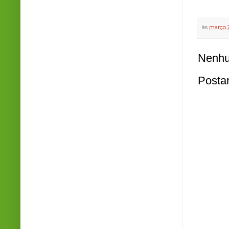
às
março 2
Nenhu
Posta