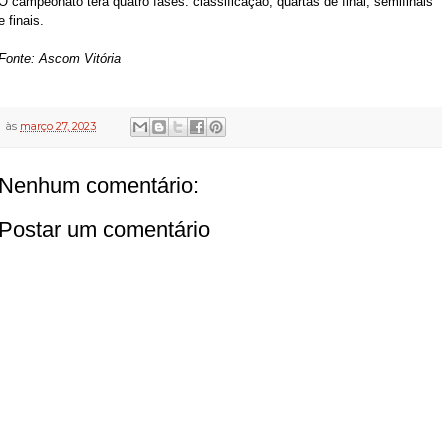
O campeonato terá quatro fases: classificação, quartas de final, semifinais
e finais.
Fonte: Ascom Vitória
às
março 27, 2023
Nenhum comentário:
Postar um comentário