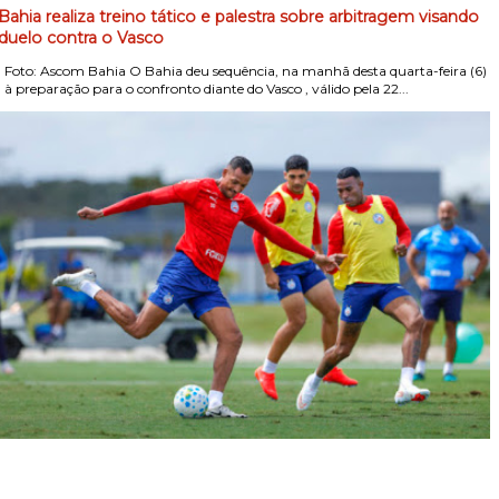
Bahia realiza treino tático e palestra sobre arbitragem visando
duelo contra o Vasco
Foto: Ascom Bahia O Bahia deu sequência, na manhã desta quarta-feira (6)
, à preparação para o confronto diante do Vasco , válido pela 22...