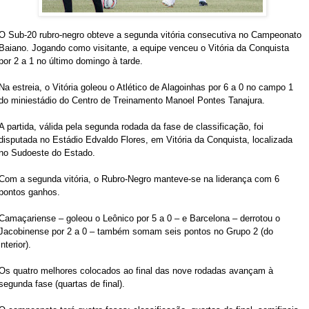
O Sub-20 rubro-negro obteve a segunda vitória consecutiva no Campeonato
Baiano. Jogando como visitante, a equipe venceu o Vitória da Conquista
por 2 a 1 no último domingo à tarde.
Na estreia, o Vitória goleou o Atlético de Alagoinhas por 6 a 0 no campo 1
do miniestádio do Centro de Treinamento Manoel Pontes Tanajura.
A partida, válida pela segunda rodada da fase de classificação, foi
disputada no Estádio Edvaldo Flores, em Vitória da Conquista, localizada
no Sudoeste do Estado.
Com a segunda vitória, o Rubro-Negro manteve-se na liderança com 6
pontos ganhos.
Camaçariense – goleou o Leônico por 5 a 0 – e Barcelona – derrotou o
Jacobinense por 2 a 0 – também somam seis pontos no Grupo 2 (do
interior).
Os quatro melhores colocados ao final das nove rodadas avançam à
segunda fase (quartas de final).