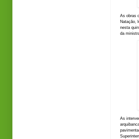
As obras d
Natação, 
nesta quin
da ministr
As interve
arquibanca
pavimentaç
Superinte