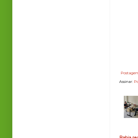
Postagem
Assinar:
Po
Bahia re