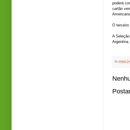
poderá co
cartão ver
Americano
O terceiro
A Seleção
Argentina.
às
maio 24
Nenhu
Posta