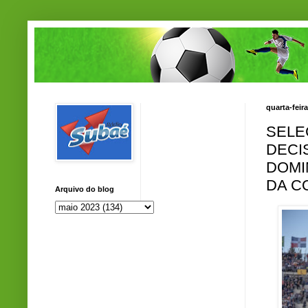
quarta-feir
SELE
DECI
DOMI
DA C
Arquivo do blog