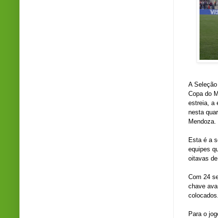
Cr
A Seleção 
Copa do Mu
estreia, 
nesta quar
Mendoza.
Esta é a s
equipes q
oitavas de
Com 24 sel
chave ava
colocados
Para o jo