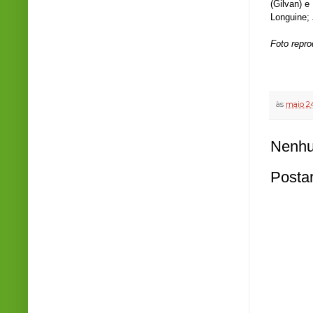
(Gilvan) e
Longuine;
Foto repr
às
maio 24
Nenhu
Posta