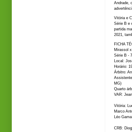
Andrade, q
advertênc
Vitória e 
Série B e 
partida ma
2021, tamb
FICHA TÉ
Mirassol x
Série B - 
Local: Jo
Horário: 1
Árbitro: A
Assistente
MG)
Quarto ár
VAR: Jean
Vitória: 
Marco Ant
Léo Gamal
CRB: Diog