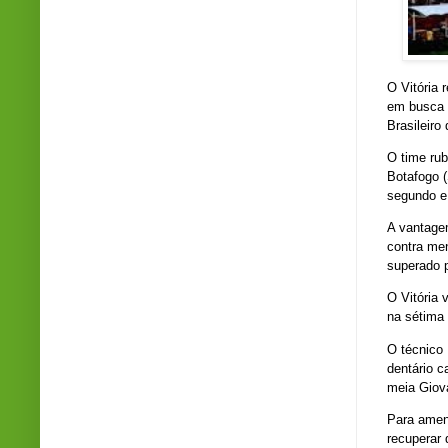
O Vitória 
em busca 
Brasileiro
O time ru
Botafogo (
segundo e 
A vantagem
contra men
superado p
O Vitória 
na sétima 
O técnico
dentário c
meia Giova
Para amen
recuperar 