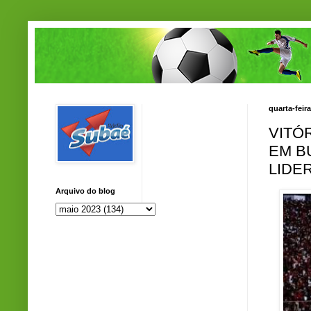
quarta-feir
VITÓ
EM B
LIDE
Arquivo do blog